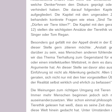
welche Denker*innen den Diskurs geprägt ode
verhindert haben. Die darauf folgenden Kapit
aufgegliedert. Die Kapitel mit den ungeraden 
behandeln konkrete Fragen wie etwa „Sind Tier
„Dürfen wir Tiere töten?“. Die Kapitel mit den ger
12) stellen die wichtigsten Ansätze der Tierethik v
Singer oder Tom Regan.
Besonders gut gefällt mir der Appell direkt in der 
dieser Stelle gern zitieren möchte: „Anstatt 
darüber zu sein, was Menschen anderen fühlend
wir das Thema Tierhaltung zum Gegenstand für ei
oder einen intellektuellen Wettstreit, in dem es da
Argumente hat. An dieser Stelle sei davor also au
Einführung ist nicht als Ablenkung gedacht. Allen
geraten, sich nicht nur mit den hier vorgestellten 
der Realität selbst wirklich und ehrlich zu befassen
Die Meinungen zum richtigen Umgang mit Tieren 
Immer mehr Menschen beginnen jedoch sich mi
auseinanderzusetzen. Wer schon einmal philoso
Tierethik gelesen hat weiß, dass es seine Zeit da
diese Welt hinein gedacht hat. Unter Umstände