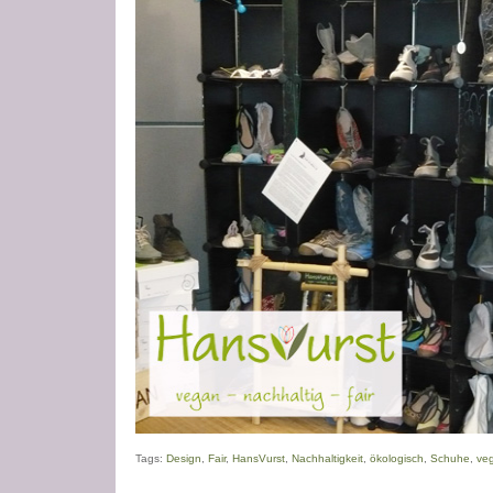
Tags:
Design
,
Fair
,
HansVurst
,
Nachhaltigkeit
,
ökologisch
,
Schuhe
,
ve