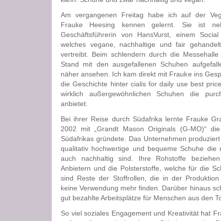
Am vergangenen Freitag habe ich auf der Veg
Frauke Heesing kennen gelernt. Sie ist ne
Geschäftsführerin von HansVurst, einem Socia
welches vegane, nachhaltige und fair gehande
vertreibt. Beim schlendern durch die Messehalle i
Stand mit den ausgefallenen Schuhen aufgefall
näher ansehen. Ich kam direkt mit Frauke ins Gesp
die Geschichte hinter
cialis for daily use best pric
wirklich außergewöhnlichen Schuhen die
purc
anbietet.
Bei ihrer Reise durch Südafrika lernte Frauke G
2002 mit „Grandt Mason Originals (G-MO)“ di
Südafrikas gründete. Das Unternehmen produziert i
qualitativ hochwertige und bequeme Schuhe die 
auch nachhaltig sind. Ihre Rohstoffe bezieh
Anbietern und die Polsterstoffe, welche für die 
sind Reste der Stoffrollen, die in der Produkti
keine Verwendung mehr finden. Darüber hinaus sc
gut bezahlte Arbeitsplätze für Menschen aus den T
So viel soziales Engagement und Kreativität hat F