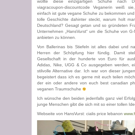
wollte diese einzigartigen Schuhe nach De
viagracoupon-discountcode
Veganerin weiß sie
einfach ist gute vegane Schuhe zu bekommen und
tolle Geschichte dahinter steckt, warum holt m
Deutschland? Gesagt getan und so gründeten Fr
Unternehmen „HansVurst“ um die Schuhe von G-
anbieten zu können.
Von Ballerinas bis Stiefeln ist alles dabei und n
Herren der Schöpfung hier fündig. Damit stell
Gesellschaft in der hunderte von Euro für aus
Adidas, Nike, UGG & Co ausgegeben werden, ein
stilvolle Alternative dar. Ich war von dieser jung
begeistert dass ich es gerne mit euch teilen möchte
der ein oder andere von euch
best canadian ph
veganen Traumschuhe
Ich wünsche den beiden jedenfalls ganz viel Erfol
junge Menschen gibt die sich mit so einer tollen I
Webseite von HansVurst:
cialis price lebanon
www.h