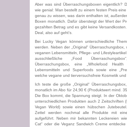
Aber was sind Überraschungsboxen eigentlich? Da
wie genial: Man bestellt zu einem festen Preis ei
genau zu wissen, was darin enthalten ist, außerde
Boxen monatlich. Dafür übersteigt der Wert der Pr
gezahlten Betrag und es gibt keine Versandkosten.
Deal, also auf geht’s.
Bei Lucky Vegan können unterschiedliche Them
werden. Neben der „Original“ Überraschungsbox, 
veganen Lebensmitteln, Pflege- und Lifestyleartikel
ausschließliche „Food Überraschungsbox
Überraschungsbox, eine „Wholefood Health 
Lebensmitteln und Superfoods sowie eine „Pr
welche vegane und tierversuchsfreie Kosmetik und 
Ich teste die große „Original“ Überraschungsbox
monatlich im Abo für 24,90 € (Produktwert mind. 35
Die Box kommt, die Spannung steigt. In der Oktob
unterschiedlichen Produkten auch 2 Zeitschrifte
Vegan World) sowie einen hübschen Jutebeutel.
Zettel werden nochmal alle Produkte mit ein
aufgeführt. Neben mir bekannten Leckereien wi
Cat“ oder die Veganz Sandwich Creme entdecke i