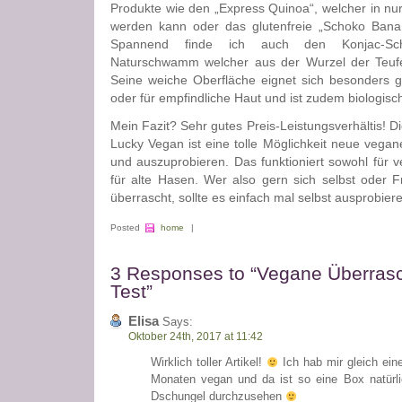
Produkte wie den „Express Quinoa“, welcher in nu
werden kann oder das glutenfreie „Schoko Banan
Spannend finde ich auch den Konjac-Sc
Naturschwamm welcher aus der Wurzel der Teufels
Seine weiche Oberfläche eignet sich besonders g
oder für empfindliche Haut und ist zudem biologisc
Mein Fazit? Sehr gutes Preis-Leistungsverhältis! 
Lucky Vegan ist eine tolle Möglichkeit neue vega
und auszuprobieren. Das funktioniert sowohl für 
für alte Hasen. Wer also gern sich selbst oder 
überrascht, sollte es einfach mal selbst ausprobier
Posted
home
|
3 Responses to “Vegane Überras
Test”
Elisa
Says:
Oktober 24th, 2017 at 11:42
Wirklich toller Artikel!
Ich hab mir gleich eine
Monaten vegan und da ist so eine Box natürli
Dschungel durchzusehen