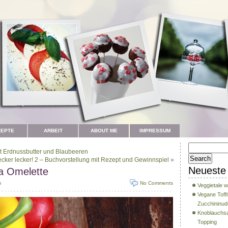
ZEPTE
ARBEIT
ABOUT ME
IMPRESSUM
t Erdnussbutter und Blaubeeren
ecker lecker! 2 – Buchvorstellung mit Rezept und Gewinnspiel
»
Neueste 
a Omelette
m
No Comments
Veggietale w
Vegane Toffi
Zucchininud
Knoblauchsa
Topping