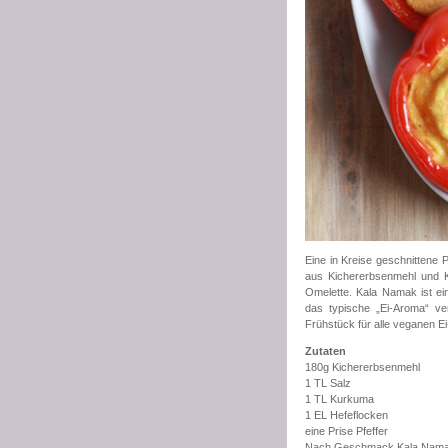
Eine in Kreise geschnittene P
aus Kichererbsenmehl und Ka
Omelette. Kala Namak ist ei
das typische „Ei-Aroma“ ver
Frühstück für alle veganen Ei
Zutaten
180g Kichererbsenmehl
1 TL Salz
1 TL Kurkuma
1 EL Hefeflocken
eine Prise Pfeffer
Nach Geschmack Kala Nama