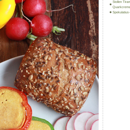
Stollen Tira
Quarkcrem
Spekulatiu