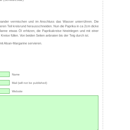
einander vermischen und im Anschluss das Wasser unterrühren. Die
ren Teil kreisrund herausschneiden. Nun die Paprika in ca 2cm dicke
fanne etwas Öl erhitzen, die Paprikakreise hineinlegen und mit einer
 Kreise füllen. Von beiden Seiten anbraten bis der Teig durch ist.
mit Alsan-Margarine servieren.
Name
Mail (will not be published)
Website