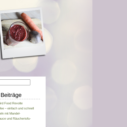
Beiträge
ird Food Revolte
fee – einfach und schnell
eln mit Mandel-
uce und Räuchertofu-