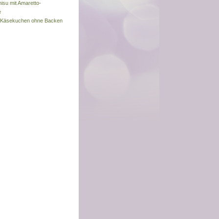
misu mit Amaretto-
e
s-Käsekuchen ohne Backen