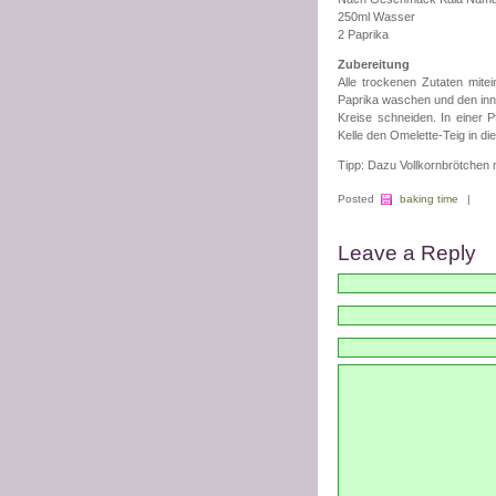
250ml Wasser
2 Paprika
Zubereitung
Alle trockenen Zutaten mit
Paprika waschen und den inne
Kreise schneiden. In einer P
Kelle den Omelette-Teig in die
Tipp: Dazu Vollkornbrötchen 
Posted
baking time
|
Leave a Reply