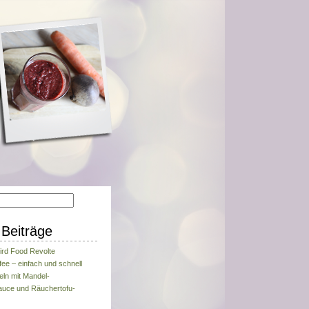
Beiträge
ird Food Revolte
fee – einfach und schnell
eln mit Mandel-
uce und Räuchertofu-