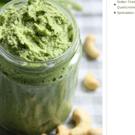
Stollen Tira
Quarkcrem
Spekulatiu