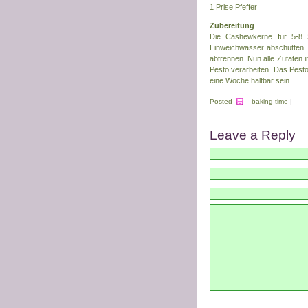
1 Prise Pfeffer
Zubereitung
Die Cashewkerne für 5-8 
Einweichwasser abschütten. 
abtrennen. Nun alle Zutaten 
Pesto verarbeiten. Das Pesto
eine Woche haltbar sein.
Posted
baking time
|
Leave a Reply