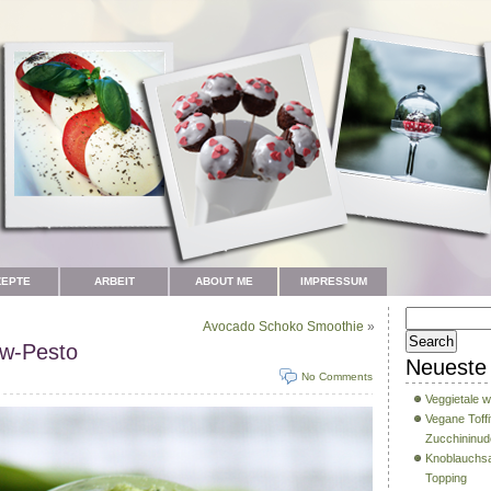
ZEPTE
ARBEIT
ABOUT ME
IMPRESSUM
Avocado Schoko Smoothie
»
w-Pesto
Neueste 
No Comments
Veggietale w
Vegane Toffi
Zucchininud
Knoblauchsa
Topping