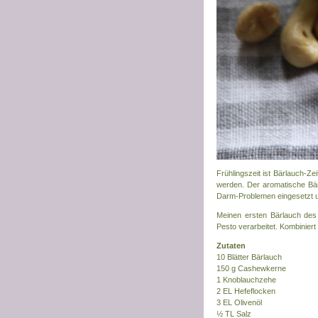
Frühlingszeit ist Bärlauch-Ze
werden. Der aromatische Bär
Darm-Problemen eingesetzt und 
Meinen ersten Bärlauch de
Pesto verarbeitet. Kombiniert
Zutaten
10 Blätter Bärlauch
150 g Cashewkerne
1 Knoblauchzehe
2 EL Hefeflocken
3 EL Olivenöl
½ TL Salz