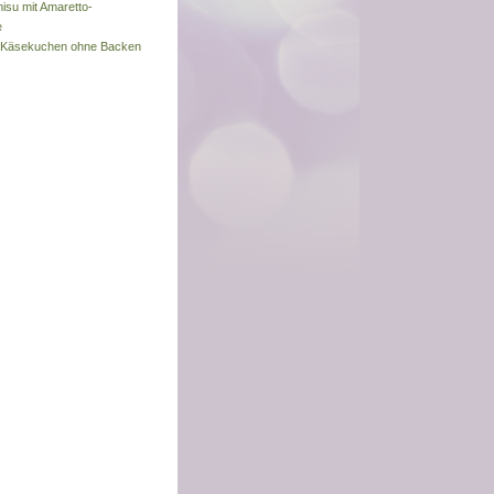
misu mit Amaretto-
e
s-Käsekuchen ohne Backen