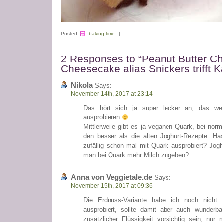
Posted
baking time
|
2 Responses to “Peanut Butter C
Cheesecake alias Snickers trifft
Nikola
Says:
November 14th, 2017 at 23:14
Das hört sich ja super lecker an, das 
ausprobieren
Mittlerweile gibt es ja veganen Quark, bei no
den besser als die alten Joghurt-Rezepte. Ha
zufällig schon mal mit Quark ausprobiert? Joghu
man bei Quark mehr Milch zugeben?
Anna von Veggietale.de
Says:
November 15th, 2017 at 09:36
Die Erdnuss-Variante habe ich noch nich
ausprobiert, sollte damit aber auch wunderba
zusätzlicher Flüssigkeit vorsichtig sein, nur m