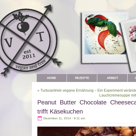
HOME
REZEPTE
ARBEIT
«
Turboantrieb vegane Ernährung – Ein Experiment verände
Lauchcremesuppe mit
Peanut Butter Chocolate Cheeseca
trifft Käsekuchen
Dezember 11, 2014 - 9:11 am