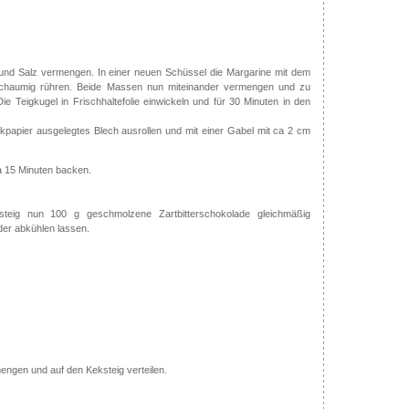
 und Salz vermengen. In einer neuen Schüssel die Margarine mit dem
schaumig rühren. Beide Massen nun miteinander vermengen und zu
ie Teigkugel in Frischhaltefolie einwickeln und für 30 Minuten in den
kpapier ausgelegtes Blech ausrollen und mit einer Gabel mit ca 2 cm
a 15 Minuten backen.
teig nun 100 g geschmolzene Zartbitterschokolade gleichmäßig
eder abkühlen lassen.
mengen und auf den Keksteig verteilen.