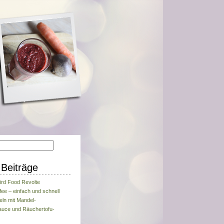
Beiträge
ird Food Revolte
fee – einfach und schnell
eln mit Mandel-
uce und Räuchertofu-