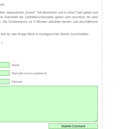
ml)
oben abgesetzten „festen“ Teil abnehmen und in einen Topf geben und
ne Kokosfett die Zartbitterschokolade geben und verrühren bis eine
t. Die Schokimasse ca 5 Minuten abkühlen lassen und anschließend
.
fest ist, das fertige Werk in mundgerechte Stücke zuschneiden.
|
Name
Mail (will not be published)
Website