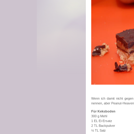
Wenn ich damit nicht gegen
nennen, aber Peanut-Heaven t
Für Keksboden
300 g Mehl
1 EL Ei-Ersatz
2 TL Backpulver
½ TL Salz