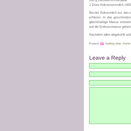
200 g Zartbitterschokolade
1 Dose Kokosnussmilch (400
Bei der Kokosmilch nur den 
erhitzen. In das geschmolze
gleichmäßige Masse entsteh
auf die Erdnussmasse geben
Nachdem alles abgekühlt und 
Posted
baking time
,
home
Leave a Reply