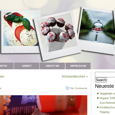
ZEPTE
ARBEIT
ABOUT ME
IMPRESSUM
nien
Schmandkuchen
»
Neueste 
am
No Comments
Veggietale w
Vegane Toffi
Zucchininud
Knoblauchsa
Topping