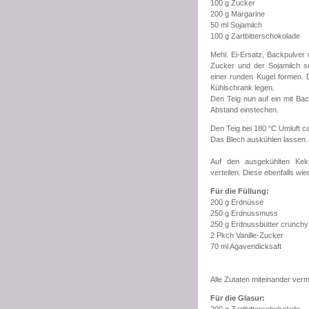
100 g Zucker
200 g Margarine
50 ml Sojamilch
100 g Zartbitterschokolade
Mehl. Ei-Ersatz, Backpulver
Zucker und der Sojamilch 
einer runden Kugel formen. D
Kühlschrank legen.
Den Teig nun auf ein mit Bac
Abstand einstechen.
Den Teig bei 180 °C Umluft c
Das Blech auskühlen lassen.
Auf den ausgekühlten Keks
verteilen. Diese ebenfalls wi
Für die Füllung:
200 g Erdnüsse
250 g Erdnussmuss
250 g Erdnussbutter crunchy
2 Pkch Vanille-Zucker
70 ml Agavendicksaft
Alle Zutaten miteinander ver
Für die Glasur: