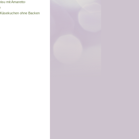
misu mit Amaretto-
e
s-Käsekuchen ohne Backen