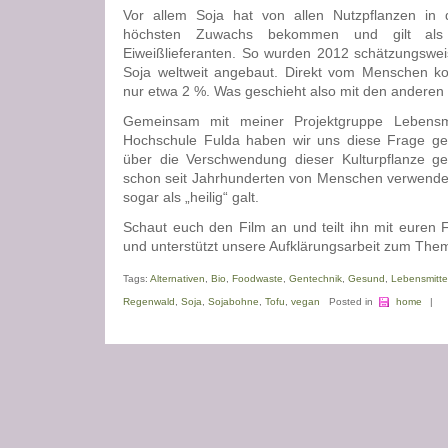
Vor allem Soja hat von allen Nutzpflanzen in 
höchsten Zuwachs bekommen und gilt als 
Eiweißlieferanten. So wurden 2012 schätzungswei
Soja weltweit angebaut. Direkt vom Menschen k
nur etwa 2 %. Was geschieht also mit den andere
Gemeinsam mit meiner Projektgruppe Lebensmi
Hochschule Fulda haben wir uns diese Frage gest
über die Verschwendung dieser Kulturpflanze ged
schon seit Jahrhunderten von Menschen verwendet
sogar als „heilig“ galt.
Schaut euch den Film an und teilt ihn mit euren
und unterstützt unsere Aufklärungsarbeit zum The
Tags:
Alternativen
,
Bio
,
Foodwaste
,
Gentechnik
,
Gesund
,
Lebensmitt
Regenwald
,
Soja
,
Sojabohne
,
Tofu
,
vegan
Posted in
home
|