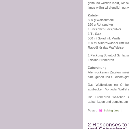
genauso werden lässt, wie sie
lange währt wird endlich gut 
Zutaten
500 g Weizenmehl
160 g Rohrzucker
1 Päckchen Backpulver
1 TL Salz
500 ml Sojadrink Vanille
100 ml Mineralwasser (mit Ko
Rapsöl für das Waffeleisen
1 Packung Soyatoo! Schlags
Frische Erdbeeren
Zubereitung
:
Alle trockenen Zutaten mit
hinzugeben und zu einem glat
Das Waffeleisen mit Öl bes
ausbacken. Vor jeder Waffel s
Die Erdbeeren waschen u
aufschlagen und gemeinsam 
Posted
baking time
|
2 Responses to 