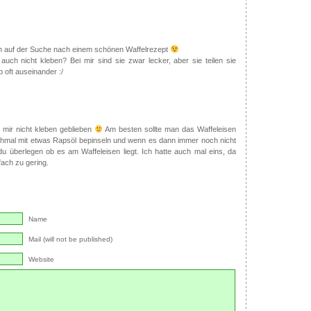
ch auf der Suche nach einem schönen Waffelrezept
 auch nicht kleben? Bei mir sind sie zwar lecker, aber sie teilen sie
o oft auseinander :/
i mir nicht kleben geblieben
Am besten sollte man das Waffeleisen
chmal mit etwas Rapsöl bepinseln und wenn es dann immer noch nicht
t du überlegen ob es am Waffeleisen liegt. Ich hatte auch mal eins, da
fach zu gering.
Name
Mail (will not be published)
Website