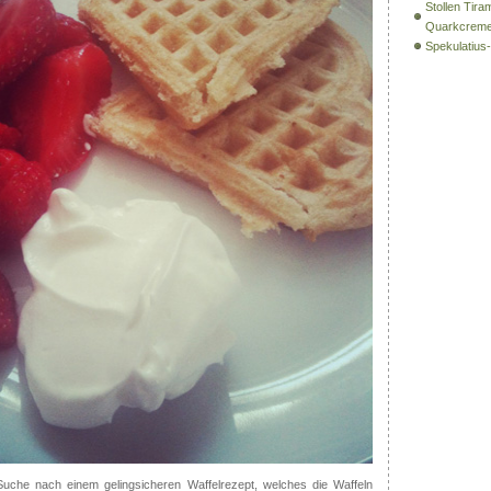
Stollen Tira
Quarkcrem
Spekulatiu
Suche nach einem gelingsicheren Waffelrezept, welches die Waffeln