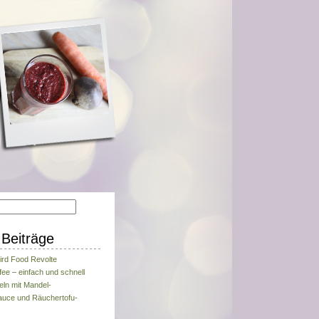
Beiträge
ird Food Revolte
fee – einfach und schnell
eln mit Mandel-
uce und Räuchertofu-