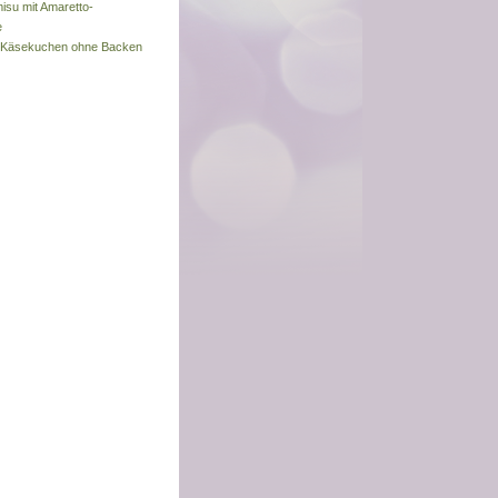
misu mit Amaretto-
e
s-Käsekuchen ohne Backen