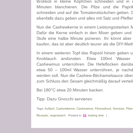
Brokkoli in kleine Köpfchen schneiden und in
Minuten blanchieren. Die Pilze und die Papri
schneiden und auf die Tomatenstückchen geben. D
ebenfalls dazu geben und alles mit Salz und Pfeffe
Nun die Cashewkerne in einem Leistungsstarken M
Dafür die Kerne einfach in den Mixer geben und 
Stufe eine halbe Minute pürieren. Ihr könnt abe
kaufen, das ist aber deutlich teurer als die DIY-Me
In einem weiteren Topf das Rapsöl hinein geben 
Knoblauch andünsten. Etwa 100ml Wasser
Cashewmus unterrühren. Die Hefeflocken darüb
etwa 50 – 100ml Wasser unterrühren, je nach
werden soll. Nun die Cashew-Béchamelsauce übe
zum Schluss den Sesam gleichmäßig darauf verteil
Bei 180°C etwa 20 Minuten backen.
Tipp: Dazu Gnocchi servieren.
Tags:
Auflauf
,
Cashewkerne
,
Cashewmus
,
Fitnessfood
,
Gemüse
,
Pilze
Rezepte
,
vegetarisch
Posted in
baking time
|