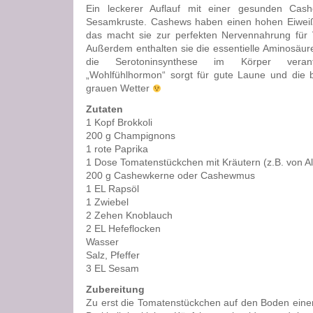
Ein leckerer Auflauf mit einer gesunden Cas
Sesamkruste. Cashews haben einen hohen Eiwei
das macht sie zur perfekten Nervennahrung für 
Außerdem enthalten sie die essentielle Aminosäur
die Serotoninsynthese im Körper verantw
„Wohlfühlhormon“ sorgt für gute Laune und die 
grauen Wetter
Zutaten
1 Kopf Brokkoli
200 g Champignons
1 rote Paprika
1 Dose Tomatenstückchen mit Kräutern (z.B. von Al
200 g Cashewkerne oder Cashewmus
1 EL Rapsöl
1 Zwiebel
2 Zehen Knoblauch
2 EL Hefeflocken
Wasser
Salz, Pfeffer
3 EL Sesam
Zubereitung
Zu erst die Tomatenstückchen auf den Boden eine