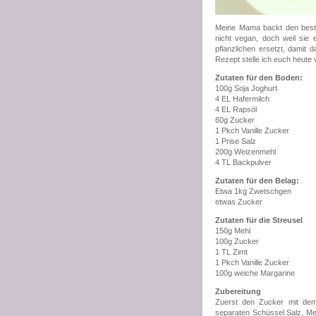
Meine Mama backt den best
nicht vegan, doch weil sie e
pflanzlichen ersetzt, damit
Rezept stelle ich euch heute 
Zutaten für den Boden:
100g Soja Joghurt
4 EL Hafermilch
4 EL Rapsöl
60g Zucker
1 Pkch Vanille Zucker
1 Prise Salz
200g Weizenmehl
4 TL Backpulver
Zutaten für den Belag:
Etwa 1kg Zwetschgen
etwas Zucker
Zutaten für die Streusel
150g Mehl
100g Zucker
1 TL Zimt
1 Pkch Vanille Zucker
100g weiche Margarine
Zubereitung
Zuerst den Zucker mit dem 
separaten Schüssel Salz, Me