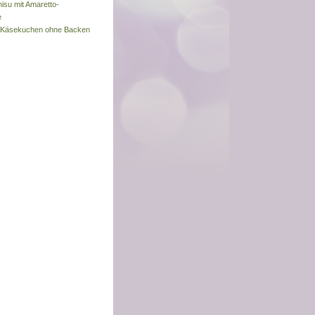
misu mit Amaretto-
e
s-Käsekuchen ohne Backen