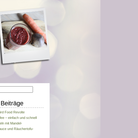
Beiträge
ird Food Revolte
fee – einfach und schnell
eln mit Mandel-
uce und Räuchertofu-