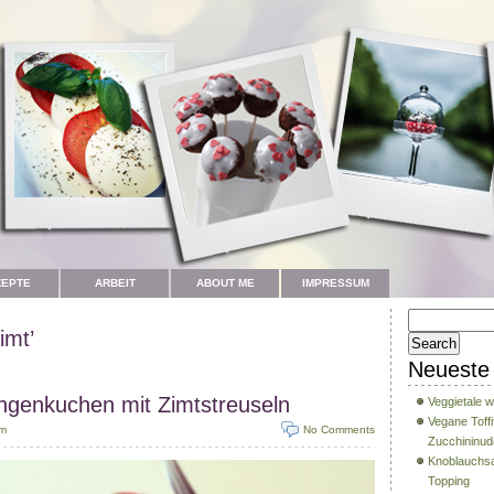
ZEPTE
ARBEIT
ABOUT ME
IMPRESSUM
imt’
Neueste 
genkuchen mit Zimtstreuseln
Veggietale w
Vegane Toffi
am
No Comments
Zucchininud
Knoblauchsa
Topping