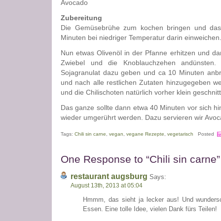
Avocado
Zubereitung
Die Gemüsebrühe zum kochen bringen und das 
Minuten bei niedriger Temperatur darin einweichen
Nun etwas Olivenöl in der Pfanne erhitzen und dar
Zwiebel und die Knoblauchzehen andünsten.
Sojagranulat dazu geben und ca 10 Minuten anbr
und nach alle restlichen Zutaten hinzugegeben w
und die Chilischoten natürlich vorher klein gesch
Das ganze sollte dann etwa 40 Minuten vor sich h
wieder umgerührt werden. Dazu servieren wir Avoc
Tags:
Chili sin carne
,
vegan
,
vegane Rezepte
,
vegetarisch
Posted
One Response to “Chili sin carne”
restaurant augsburg
Says:
August 13th, 2013 at 05:04
Hmmm, das sieht ja lecker aus! Und wunders
Essen. Eine tolle Idee, vielen Dank fürs Teilen!