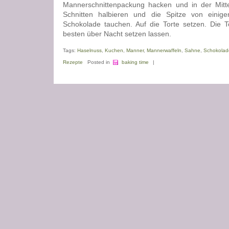
Mannerschnittenpackung hacken und in der Mitte
Schnitten halbieren und die Spitze von einig
Schokolade tauchen. Auf die Torte setzen. Die T
besten über Nacht setzen lassen.
Tags:
Haselnuss
,
Kuchen
,
Manner
,
Mannerwaffeln
,
Sahne
,
Schokolad
Rezepte
Posted in
baking time
|