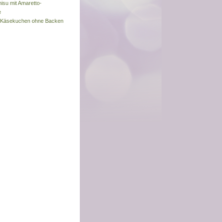
misu mit Amaretto-
e
s-Käsekuchen ohne Backen