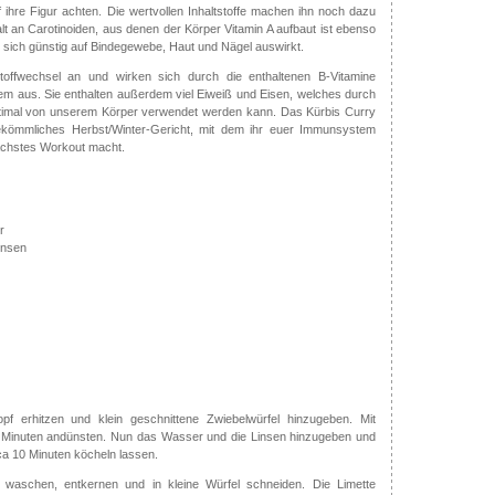
uf ihre Figur achten. Die wertvollen Inhaltstoffe machen ihn noch dazu
t an Carotinoiden, aus denen der Körper Vitamin A aufbaut ist ebenso
e sich günstig auf Bindegewebe, Haut und Nägel auswirkt.
offwechsel an und wirken sich durch die enthaltenen B-Vitamine
m aus. Sie enthalten außerdem viel Eiweiß und Eisen, welches durch
ptimal von unserem Körper verwendet werden kann. Das Kürbis Curry
bekömmliches Herbst/Winter-Gericht, mit dem ihr euer Immunsystem
nächstes Workout macht.
r
insen
f erhitzen und klein geschnittene Zwiebelwürfel hinzugeben. Mit
Minuten andünsten. Nun das Wasser und die Linsen hinzugeben und
a 10 Minuten köcheln lassen.
waschen, entkernen und in kleine Würfel schneiden. Die Limette