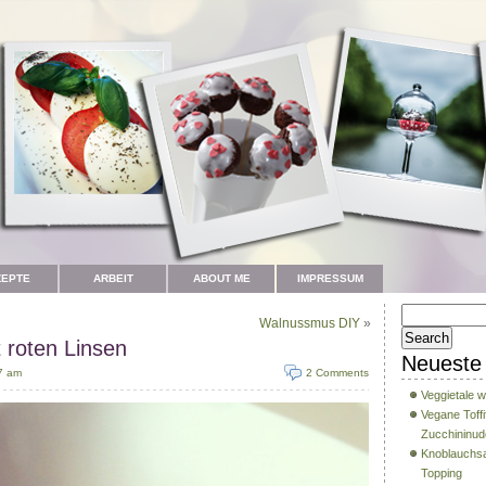
ZEPTE
ARBEIT
ABOUT ME
IMPRESSUM
Walnussmus DIY
»
t roten Linsen
Neueste 
7 am
2 Comments
Veggietale w
Vegane Toffi
Zucchininud
Knoblauchsa
Topping