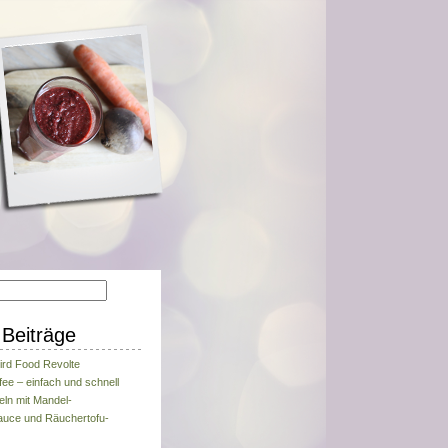
Beiträge
ird Food Revolte
fee – einfach und schnell
eln mit Mandel-
uce und Räuchertofu-