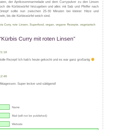
aten, der Aprikosenmarmelade und dem Currypulver zu den Linsen
ch die Kürbiswürfel hinzugeben und alles mit Salz und Pfeffer nach
topf sollte nun zwischen 25-30 Minuten bei kleiner Hitze und
n, bis die Kürbiswürfel weich sind.
bis Curry
,
rote Linsen
,
Superfood
,
vegan
,
vegane Rezepte
,
vegetarisch
Kürbis Curry mit roten Linsen”
21:18
 tolle Rezept! Ich hab’s heute gekocht und es war ganz großartig
12:48
ttagessen. Super lecker und sättigend!
Name
Mail (will not be published)
Website