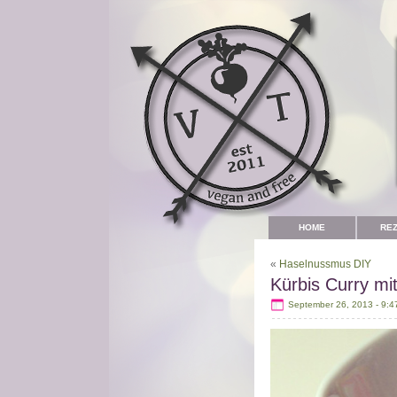
HOME
RE
«
Haselnussmus DIY
Kürbis Curry mi
September 26, 2013 - 9:4