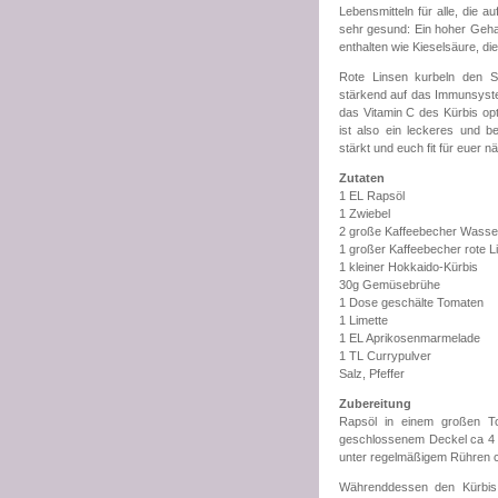
Lebensmitteln für alle, die a
sehr gesund: Ein hoher Gehal
enthalten wie Kieselsäure, di
Rote Linsen kurbeln den St
stärkend auf das Immunsyste
das Vitamin C des Kürbis o
ist also ein leckeres und 
stärkt und euch fit für euer 
Zutaten
1 EL Rapsöl
1 Zwiebel
2 große Kaffeebecher Wasse
1 großer Kaffeebecher rote L
1 kleiner Hokkaido-Kürbis
30g Gemüsebrühe
1 Dose geschälte Tomaten
1 Limette
1 EL Aprikosenmarmelade
1 TL Currypulver
Salz, Pfeffer
Zubereitung
Rapsöl in einem großen Top
geschlossenem Deckel ca 4 
unter regelmäßigem Rühren c
Währenddessen den Kürbis 