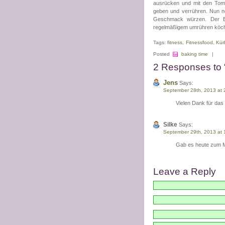
ausrücken und mit den Tom
geben und verrühren. Nun no
Geschmack würzen. Der Ein
regelmäßigem umrühren köchel
Tags:
fitness
,
Fitnessfood
,
Kür
Posted
baking time
|
2 Responses to “
Jens
Says:
September 28th, 2013 at 
Vielen Dank für das
Silke
Says:
September 29th, 2013 at 
Gab es heute zum Mi
Leave a Reply