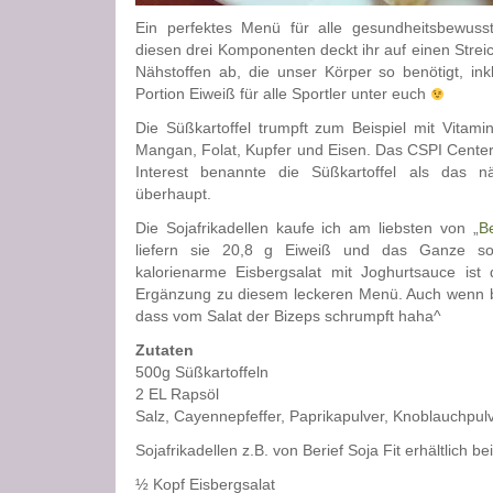
Ein perfektes Menü für alle gesundheitsbewuss
diesen drei Komponenten deckt ihr auf einen Strei
Nähstoffen ab, die unser Körper so benötigt, inkl
Portion Eiweiß für alle Sportler unter euch
Die Süßkartoffel trumpft zum Beispiel mit Vitam
Mangan, Folat, Kupfer und Eisen. Das CSPI Center 
Interest benannte die Süßkartoffel als das nä
überhaupt.
Die Sojafrikadellen kaufe ich am liebsten von „
Be
liefern sie 20,8 g Eiweiß und das Ganze sog
kalorienarme Eisbergsalat mit Joghurtsauce ist
Ergänzung zu diesem leckeren Menü. Auch wenn 
dass vom Salat der Bizeps schrumpft haha^
Zutaten
500g Süßkartoffeln
2 EL Rapsöl
Salz, Cayennepfeffer, Paprikapulver, Knoblauchpul
Sojafrikadellen z.B. von Berief Soja Fit erhältlich b
½ Kopf Eisbergsalat