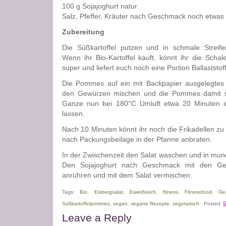
100 g Sojajoghurt natur
Salz, Pfeffer, Kräuter nach Geschmack noch etwas
Zubereitung
Die Süßkartoffel putzen und in schmale Streif
Wenn ihr Bio-Kartoffel kauft, könnt ihr die Scha
super und liefert euch noch eine Portion Ballaststo
Die Pommes auf ein mit Backpapier ausgelegtes 
den Gewürzen mischen und die Pommes damit s
Ganze nun bei 180°C Umluft etwa 20 Minuten 
lassen.
Nach 10 Minuten könnt ihr noch die Frikadellen 
nach Packungsbeilage in der Pfanne anbraten.
In der Zwischenzeit den Salat waschen und in mund
Den Sojajoghurt nach Geschmack mit den G
anrühren und mit dem Salat vermischen.
Tags:
Bio
,
Eisbergsalat
,
Eiweißreich
,
fitness
,
Fitnessfood
,
Ge
Süßkartoffelpommes
,
vegan
,
vegane Rezepte
,
vegetarisch
Posted
Leave a Reply