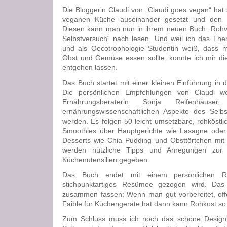
Die Bloggerin Claudi von „Claudi goes vegan“ hat s
veganen Küche auseinander gesetzt und den Se
Diesen kann man nun in ihrem neuen Buch „Roh
Selbstversuch“ nach lesen. Und weil ich das Th
und als Oecotrophologie Studentin weiß, dass m
Obst und Gemüse essen sollte, konnte ich mir die
entgehen lassen.
Das Buch startet mit einer kleinen Einführung in 
Die persönlichen Empfehlungen von Claudi w
Ernährungsberaterin Sonja Reifenhäus
ernährungswissenschaftlichen Aspekte des Selbst
werden. Es folgen 50 leicht umsetzbare, rohköstl
Smoothies über Hauptgerichte wie Lasagne oder g
Desserts wie Chia Pudding und Obsttörtchen mi
werden nützliche Tipps und Anregungen zur 
Küchenutensilien gegeben.
Das Buch endet mit einem persönlichen R
stichpunktartiges Resümee gezogen wird. Das
zusammen fassen: Wenn man gut vorbereitet, offe
Faible für Küchengeräte hat dann kann Rohkost so 
Zum Schluss muss ich noch das schöne Design 