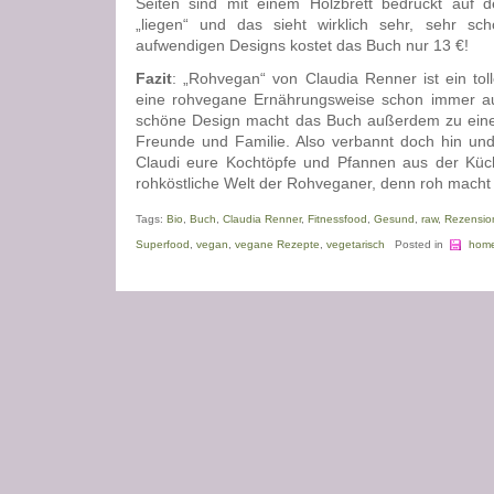
Seiten sind mit einem Holzbrett bedruckt auf d
„liegen“ und das sieht wirklich sehr, sehr sc
aufwendigen Designs kostet das Buch nur 13 €!
Fazit
: „Rohvegan“ von Claudia Renner ist ein toll
eine rohvegane Ernährungsweise schon immer au
schöne Design macht das Buch außerdem zu eine
Freunde und Familie. Also verbannt doch hin und
Claudi eure Kochtöpfe und Pfannen aus der Küch
rohköstliche Welt der Rohveganer, denn roh macht
Tags:
Bio
,
Buch
,
Claudia Renner
,
Fitnessfood
,
Gesund
,
raw
,
Rezensio
Superfood
,
vegan
,
vegane Rezepte
,
vegetarisch
Posted in
hom