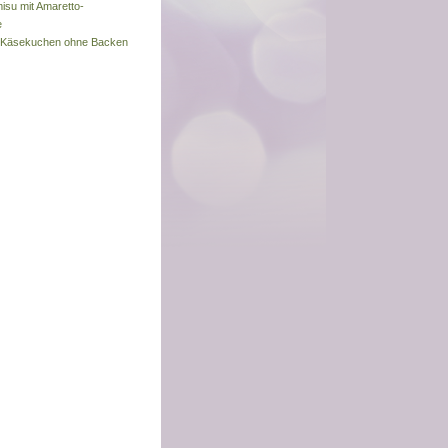
misu mit Amaretto-
e
s-Käsekuchen ohne Backen