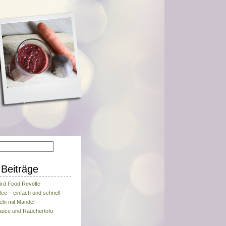
Beiträge
ird Food Revolte
fee – einfach und schnell
eln mit Mandel-
uce und Räuchertofu-