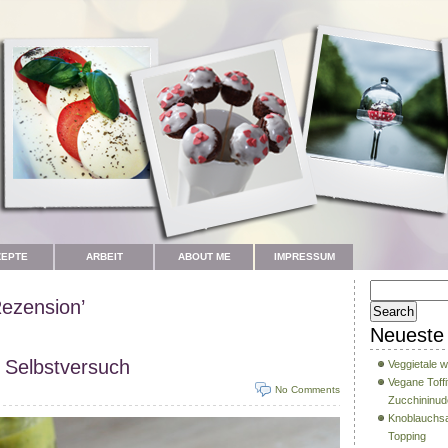
ZEPTE
ARBEIT
ABOUT ME
IMPRESSUM
ezension’
Neueste 
 Selbstversuch
Veggietale w
Vegane Toffi
No Comments
Zucchininud
Knoblauchsa
Topping