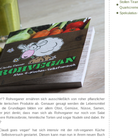
Stollen Tira
Quarkcrem
Spekulatiu
n“? Rohveganer ernähren sich ausschließlich von roher pflanzlicher
lle tierischen Produkte ab. Genauer gesagt werden die Lebensmittel
nd die Grundlagen bilden vor allem Obst, Gemüse, Nüsse, Samen,
r jetzt denkt, dass man sich als Rohveganer nur noch von Salat
ckere Rohkostbrote, himmlische Torten und sogar Nudeln sind dabei. Ihr
?
Claudi goes vegan“ hat sich intensiv mit der roh-veganen Küche
 Selbstversuch gestartet. Diesen kann man nun in ihrem neuen Buch