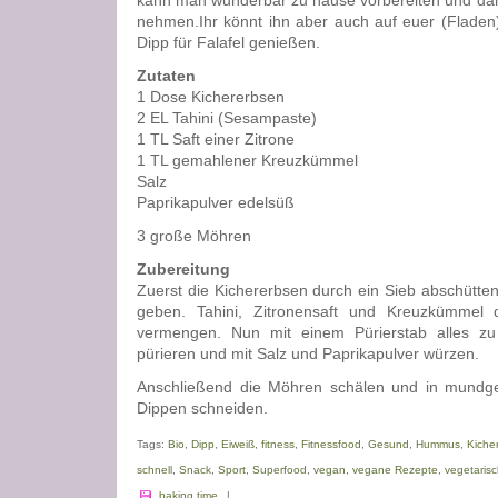
kann man wunderbar zu hause vorbereiten und dann
nehmen.Ihr könnt ihn aber auch auf euer (Fladen
Dipp für Falafel genießen.
Zutaten
1 Dose Kichererbsen
2 EL Tahini (Sesampaste)
1 TL Saft einer Zitrone
1 TL gemahlener Kreuzkümmel
Salz
Paprikapulver edelsüß
3 große Möhren
Zubereitung
Zuerst die Kichererbsen durch ein Sieb abschütte
geben. Tahini, Zitronensaft und Kreuzkümmel
vermengen. Nun mit einem Pürierstab alles z
pürieren und mit Salz und Paprikapulver würzen.
Anschließend die Möhren schälen und in mundge
Dippen schneiden.
Tags:
Bio
,
Dipp
,
Eiweiß
,
fitness
,
Fitnessfood
,
Gesund
,
Hummus
,
Kiche
schnell
,
Snack
,
Sport
,
Superfood
,
vegan
,
vegane Rezepte
,
vegetaris
baking time
|