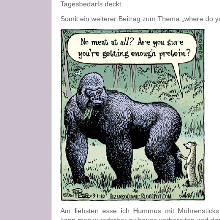
Tagesbedarfs deckt.
Somit ein weiterer Beitrag zum Thema „where do y
Am liebsten esse ich Hummus mit Möhrensticks,