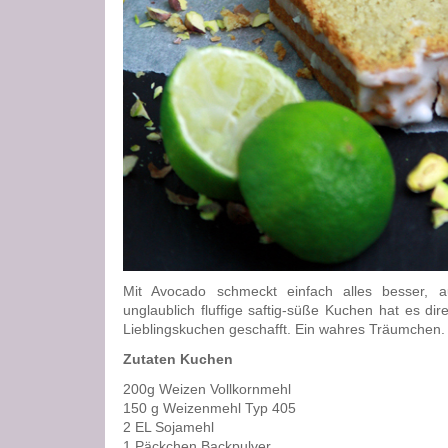
Mit Avocado schmeckt einfach alles besser,
unglaublich fluffige saftig-süße Kuchen hat es dir
Lieblingskuchen geschafft. Ein wahres Träumchen.
Zutaten Kuchen
200g Weizen Vollkornmehl
150 g Weizenmehl Typ 405
2 EL Sojamehl
1 Päckchen Backpulver