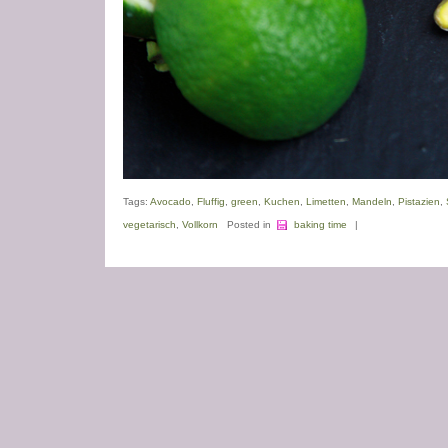
Tags:
Avocado
,
Fluffig
,
green
,
Kuchen
,
Limetten
,
Mandeln
,
Pistazien
,
vegetarisch
,
Vollkorn
Posted in
baking time
|