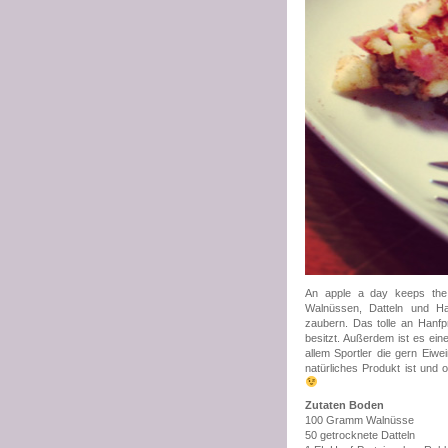
An apple a day keeps the 
Walnüssen, Datteln und Ha
zaubern. Das tolle an Hanfpr
besitzt. Außerdem ist es ei
allem Sportler die gern Eiwe
natürliches Produkt ist un
Zutaten Boden
100 Gramm Walnüsse
50 getrocknete Datteln