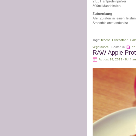
2 EL Hanfproteinpulver
300ml Mandelmilch
Zubereitung
Alle Zutaten in einen leist
Smoothie entstanden ist.
Tags:
fitness
,
Fitnessfood
,
Hal
vegetarisch
Posted in
on
RAW Apple Prot
August 19, 2013 - 8:44 a