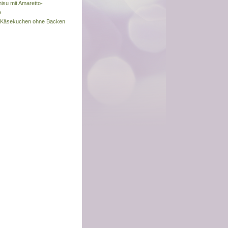
misu mit Amaretto-
e
s-Käsekuchen ohne Backen