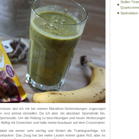
Stollen Tira
Quarkcrem
Spekulatiu
rrisses den ich mir bei meinen Marathon-Vorbereitungen zugezogen
 erst einmal einstellen. Da ich aber ein absoluter Sportaholic bin,
 Sportstudio. Um die Heilung zu beschleunigen und neuen Verletzungen
 fleißig mit Gewichten und halte meine Ausdauer auf dem Crosstrainer.
dabei wie immer sehr wichtig und fördert die Trainingserfolge. Ich
oteinpulver. Das Zeug hat bei vielen Leuten keinen guten Ruf, aber es