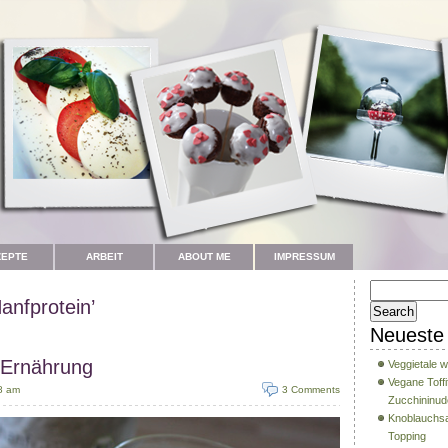
ZEPTE
ARBEIT
ABOUT ME
IMPRESSUM
anfprotein’
Neueste 
 Ernährung
Veggietale w
Vegane Toffi
8 am
3 Comments
Zucchininud
Knoblauchsa
Topping