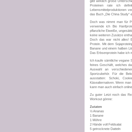
gibt wirklich große Untersch
Proteinen rate ich defi
Lebensmittelproduktionen v
das Buch „Die China Study“ 
Doch was nimmt man für Pro
verwende ich Bio Hanfprote
pflanzliche Eiweiße, ungesätti
keine weiteren Zusätze enthal
Doch das war nicht alles! 
Protein. Mit dem Sojaprotei
Banane und einem halben Lit
Das Erbsenprotein habe ich m
Ich kaufe sämtliche vegane 
feines Geschäft, welches da
Auswahl an verschiedenen
Sportzubehör. Für die Be
ausstatten: Schoki, Coo
Käsealternativen. Wenn man ma
kann man auch einfach online
Zu guter Letzt noch das Re
Workout gönne:
Zutaten
½ Ananas
1 Banane
1 Möhre
2 Hände voll Feldsalat
5 getrocknete Datteln