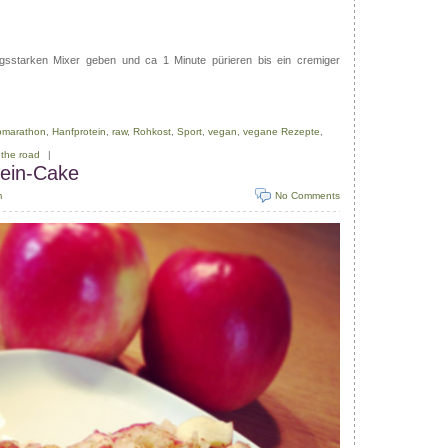
ungsstarken Mixer geben und ca 1 Minute pürieren bis ein cremiger
bmarathon
,
Hanfprotein
,
raw
,
Rohkost
,
Sport
,
vegan
,
vegane Rezepte
,
 the road
|
ein-Cake
m
No Comments