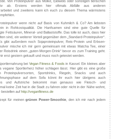
iede. Von Proteinpulver aus Molke, Eieiweiß oder sonstigen tierischen
nitiv ab. Erstens werden hier oftmals Abfälle aus anderen
erarbeitet und zweitens kann ich euch zu diesem Thema wärmstens
empfehlen.
teinpulver wenn nicht auf Basis von Kuhmilch & Co? Am liebsten
in in Rohkostqualität. Die Hanfsamen sind eine gute Quelle für
gte Fettsäuren, Mineral- und Ballaststoffe. Das tolle ist auch, dass hier
ten sind, ein weiterer Vorteil gegenüber dem „Standard-Proteinpulver“.
Es gibt außerdem noch Sojaproteinpulver, Reis-Protein und Erbsen-
npulver mische ich mir gern gemeinsam mit etwas Matcha Tee, einer
er Reisdrink einen „guten-Morgen-Drink“ bevor es zum Training geht.
ir erst gestern gekauft und muss noch getestet werden.
Sportlernahrung bei
Vegan Fitness & Foods
in Kassel. Ein kleines aber
s vegane Sportlerherz höher schlagen lässt. Hier gibt es eine große
 Proteinpulversorten, Sportdrinks, Riegeln, Snacks und auch
lohnungsphase auf dem Sofa könnt ihr euch hier übrigens auch
kies und Aufstriche bekommt man genauso wie Fleisch- und
l keine Zeit hat in die Stadt zu fahren oder nicht in der Nähe wohnt,
 bestellen auf
http://veganfitness.de
zept für meinen
grünen Power-Smoothie
, den ich mir nach jedem