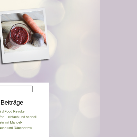
Beiträge
ird Food Revolte
fee – einfach und schnell
eln mit Mandel-
uce und Räuchertofu-